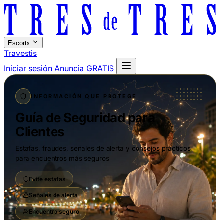
Escorts
Travestis
Iniciar sesión
Anuncia GRATIS
INFORMACIÓN QUE PROTEGE
Guía de Seguridad para
Clientes
Estafas, fraudes, señales de alerta y consejos prácticos
para encuentros más seguros.
Evite estafas
Señales de alerta
Encuentro seguro